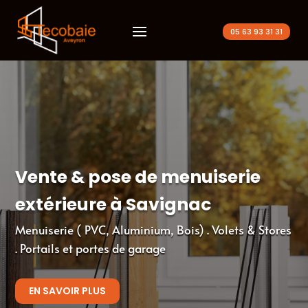
05 63 93 31 31
Vente & pose de menuiserie
extérieure à Savignac
Menuiserie ( PVC, Aluminium, Bois) . Volets & Stores
. Portails et portes de garage
EN SAVOIR PLUS