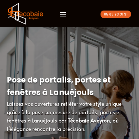
05 63 93 31 31
Pose de portails, portes et
fenêtres à
Lanuéjouls
Laissez vos ouvertures refléter votre style unique
grâce à la pose sur mesure de portails, portes et
fenêtres à Lanuéjouls par
Técobaie Aveyron
, où
l’élégance rencontre la précision.