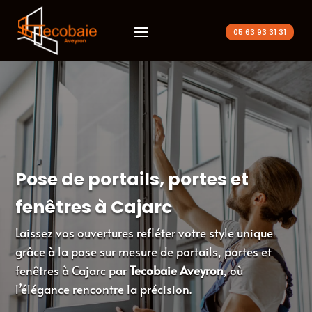
05 63 93 31 31
Pose de portails, portes et
fenêtres à Cajarc
Laissez vos ouvertures refléter votre style unique
grâce à la pose sur mesure de portails, portes et
fenêtres à Cajarc par
Tecobaie Aveyron
, où
l’élégance rencontre la précision.